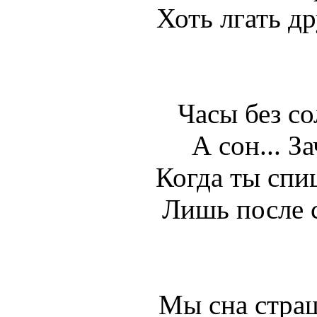
Хоть лгать др
Часы без со
А сон... З
Когда ты спи
Лишь после 
Мы сна страш