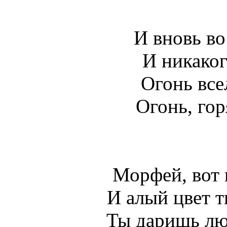
И вновь во
И никаког
Огонь всел
Огонь, гор
Морфей, вот 
И алый цвет т
Ты даришь люд