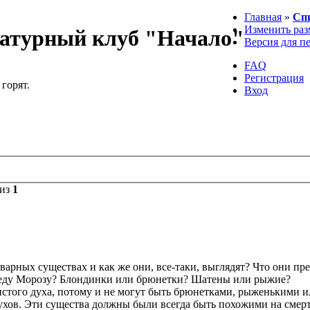
Главная
»
Сп
Изменить раз
атурный клуб "Начало"
Версия для п
FAQ
Регистрация
 горят.
Вход
из
1
арных существах и как же они, все-таки, выглядят? Что они пре
Деду Морозу? Блондинки или брюнетки? Шатены или рыжие?
истого духа, потому и не могут быть брюнетками, рыженькими и
хов. Эти существа должны были всегда быть похожими на смертн