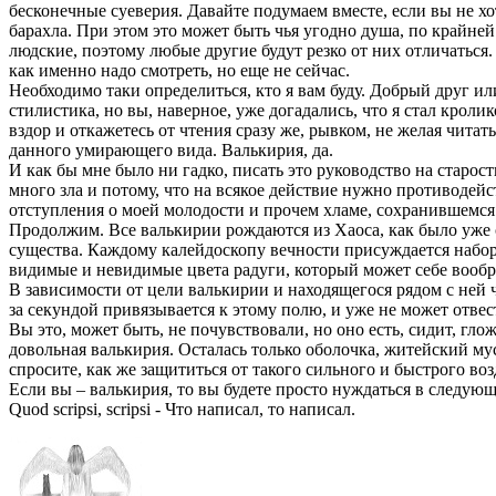
бесконечные суеверия. Давайте подумаем вместе, если вы не хот
барахла. При этом это может быть чья угодно душа, по крайней
людские, поэтому любые другие будут резко от них отличаться. 
как именно надо смотреть, но еще не сейчас.
Необходимо таки определиться, кто я вам буду. Добрый друг и
стилистика, но вы, наверное, уже догадались, что я стал крол
вздор и откажетесь от чтения сразу же, рывком, не желая чита
данного умирающего вида. Валькирия, да.
И как бы мне было ни гадко, писать это руководство на старост
много зла и потому, что на всякое действие нужно противодей
отступления о моей молодости и прочем хламе, сохранившемся 
Продолжим. Все валькирии рождаются из Хаоса, как было уже с
существа. Каждому калейдоскопу вечности присуждается набор.
видимые и невидимые цвета радуги, который может себе вообр
В зависимости от цели валькирии и находящегося рядом с ней ч
за секундой привязывается к этому полю, и уже не может отвес
Вы это, может быть, не почувствовали, но оно есть, сидит, гло
довольная валькирия. Осталась только оболочка, житейский му
спросите, как же защититься от такого сильного и быстрого во
Если вы – валькирия, то вы будете просто нуждаться в следую
Quod scripsi, scripsi - Что написал, то написал.