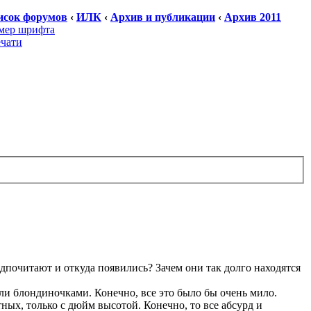
исок форумов
‹
ИЛК
‹
Архив и публикации
‹
Архив 2011
мер шрифта
ечати
дпочитают и откуда появились? Зачем они так долго находятся
ли блондиночками. Конечно, все это было бы очень мило.
ых, только с дюйм высотой. Конечно, то все абсурд и