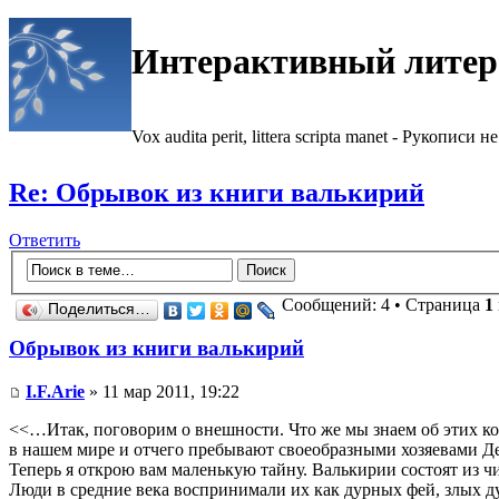
Интерактивный литер
Vox audita perit, littera scripta manet - Рукописи не
Re: Обрывок из книги валькирий
Ответить
Сообщений: 4 • Страница
1
Поделиться…
Обрывок из книги валькирий
I.F.Arie
» 11 мар 2011, 19:22
<<…Итак, поговорим о внешности. Что же мы знаем об этих ков
в нашем мире и отчего пребывают своеобразными хозяевами 
Теперь я открою вам маленькую тайну. Валькирии состоят из ч
Люди в средние века воспринимали их как дурных фей, злых ду