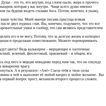
 Душа – это то, что внутри, под слоем пыли, жира и прочего
алькирия, которая у вас внутри. Чаще всего души именно
ром ты будешь видеть глазами бога. Потом, конечно, я укажу,
ь ваши чувства. Моей манере письма присуща всякая
после двух нудных глав. Вы, конечно, подумаете, что это все
очаровательные ушки и сообщу, что сам являюсь представителем
делать его я не могу. Потому, что за долгую жизнь я натворил
анудным и продолжаю повествование. Можете переворачивать
 будут цвета? Ведь валькирии – мерцающие и хаотичные
расный, зеленый, фиолетовый, оранжевый – в общем, все
сь под него и мерцая невидимо перед ним так, что он секунду
к коварному врагу.
онуться. А в результате: «Ам!» Съела тебя и твои силы
икованы к ней и выполнят её любой каприз и любое желание. Вы
 на первый вопрос прост, механизм второго процесса сложен.