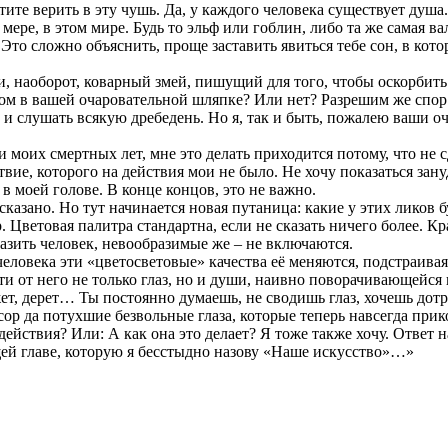
ите верить в эту чушь. Да, у каждого человека существует душа.
 мере, в этом мире. Будь то эльф или гоблин, либо та же самая в
Это сложно объяснить, проще заставить явиться тебе сон, в кото
ли, наоборот, коварный змей, пишущий для того, чтобы оскорбит
иком в вашей очаровательной шляпке? Или нет? Разрешим же спор 
ть и слушать всякую дребедень. Но я, так и быть, пожалею ваши 
и моих смертных лет, мне это делать приходится потому, что не с
ствие, которого на действия мои не было. Не хочу показаться з
в моей голове. В конце концов, это не важно.
казано. Но тут начинается новая путаница: какие у этих ликов
 Цветовая палитра стандартна, если не сказать ничего более. К
азить человек, невообразимые же – не включаются.
еловека эти «цветосветовые» качества её меняются, подстраивая
ти от него не только глаз, но и души, наивно поворачивающейся 
жет, дерет… Ты постоянно думаешь, не сводишь глаз, хочешь дотр
сор да потухшие безвольные глаза, которые теперь навсегда пр
здействия? Или: А как она это делает? Я тоже также хочу. Ответ
щей главе, которую я бесстыдно назову «Наше искусство»…»