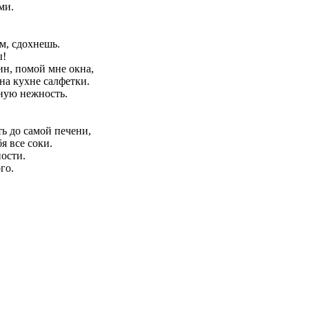
ми.
м, сдохнешь.
ы!
ин, помой мне окна,
на кухне салфетки.
тную нежность.
ь до самой печени,
я все соки.
ности.
го.