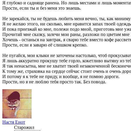
Я глубоко и садняще ранена. Но лишь местами и лишь момента
Прости, если ты и без меня это знаешь.
Не зарекайся, ты не будешь любить меня вечно, ты, как миниму
Я не желаю этого, ни сколько, мне нравится запах твоей одежд
И пока приезжай ко мне, полежи подо мной, приготовь мне уж
Прочитай мне сказку, залечи мои раны, разложи по цветам мне 
Хочешь - останься на завтрак, я сварю тебе вместо кофе рассве
Прости, если я заварю её слишком крепко.
Не пугайся, мои клыки не заточены настолько, чтоб прокусыват
Я лишь аккуратно прокушу тебе горло, кокетливо вытяну из теб
Я так ненасытна, мне не хватит твоей незаконченной бесконеч
К тому же, страховка на сердце сейчас стоит очень и очень доро
И потому я к тебе не приду, и вообще, я не помню дороги.
Прости, но я не люблю тебя просто так. Без повода.
Настя Енот
Старожил