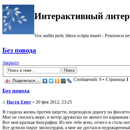
Интерактивный литер
Vox audita perit, littera scripta manet - Рукописи не
Без повода
Закрыто
Сообщений: 9 • Страница
1
Поделиться…
Без повода
Настя Енот
» 20 фев 2012, 23:25
Я гладила жизнь против шерсти, переходила дорогу на фиолет
Мне не снилось море, и ветер дружески не звенел по карманам
Вот моя краткая биография. Из нее тебе ясно, отчего я столь н
Все делили пирог милосердия, а мне же достался недожаренны