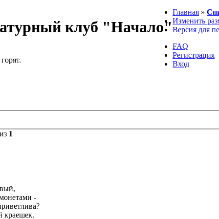
Главная
»
Сп
Изменить раз
атурный клуб "Начало"
Версия для п
FAQ
Регистрация
 горят.
Вход
из
1
овый,
 монетами -
еприветлива?
й краешек.