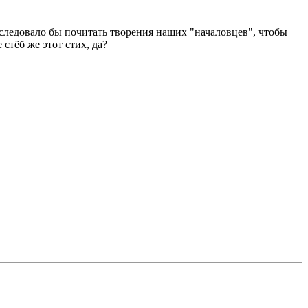
 следовало бы почитать творения наших "началовцев", чтобы
стёб же этот стих, да?