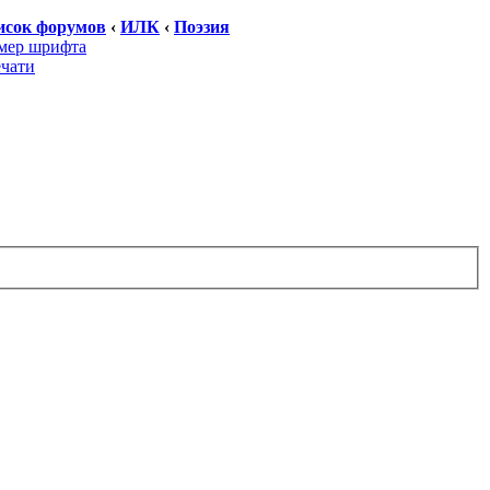
исок форумов
‹
ИЛК
‹
Поэзия
мер шрифта
ечати