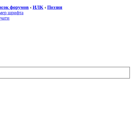
исок форумов
‹
ИЛК
‹
Поэзия
мер шрифта
ечати