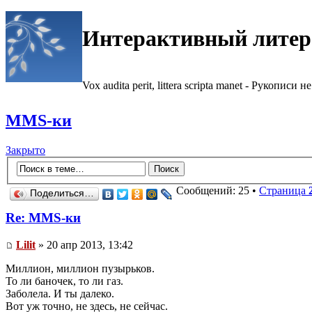
Интерактивный литер
Vox audita perit, littera scripta manet - Рукописи не
MMS-ки
Закрыто
Сообщений: 25 •
Страница
Поделиться…
Re: MMS-ки
Lilit
» 20 апр 2013, 13:42
Миллион, миллион пузырьков.
То ли баночек, то ли газ.
Заболела. И ты далеко.
Вот уж точно, не здесь, не сейчас.