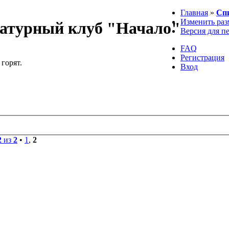
Главная
»
Сп
Изменить раз
атурный клуб "Начало"
Версия для п
FAQ
Регистрация
 горят.
Вход
2
из
2
•
1
,
2