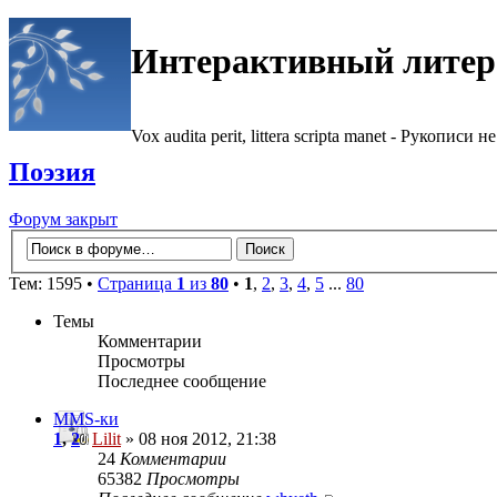
Интерактивный литер
Vox audita perit, littera scripta manet - Рукописи не
Поэзия
Форум закрыт
Тем: 1595 •
Страница
1
из
80
•
1
,
2
,
3
,
4
,
5
...
80
Темы
Комментарии
Просмотры
Последнее сообщение
MMS-ки
1
,
2
Lilit
» 08 ноя 2012, 21:38
24
Комментарии
65382
Просмотры