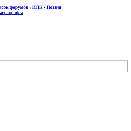
исок форумов
‹
ИЛК
‹
Поэзия
мер шрифта