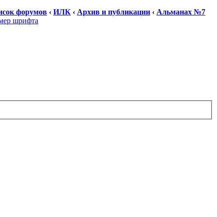
исок форумов
‹
ИЛК
‹
Архив и публикации
‹
Альманах №7
мер шрифта