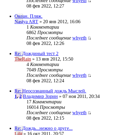
Последнее сообщение
whyeth
08 фев 2022, 12:27
Океан. Пляж.
Nastya ART
» 20 янв 2012, 16:06
1
Комментарии
6862
Просмотры
Последнее сообщение
whyeth
08 фев 2022, 12:26
Re: Дождиный тест 2
TheRain
» 13 янв 2012, 15:50
4
Комментарии
7049
Просмотры
Последнее сообщение
whyeth
08 фев 2022, 12:24
Re: Неосознанный дождь Мыслей.
1
,
2
Владимир Зорин
» 07 ноя 2011, 20:34
17
Комментарии
16014
Просмотры
Последнее сообщение
whyeth
08 фев 2022, 12:15
Re: Дождь...нежно о друге...
Lilit
» 16 окт 2011, 20:57